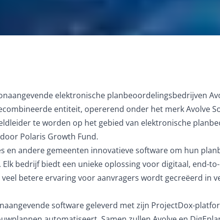
onaangevende elektronische planbeoordelingsbedrijven Avo
ombineerde entiteit, opererend onder het merk Avolve Soft
ldleider te worden op het gebied van elektronische planbeo
t door Polaris Growth Fund.
ies en andere gemeenten innovatieve software om hun plan
lk bedrijf biedt een unieke oplossing voor digitaal, end-
n veel betere ervaring voor aanvragers wordt gecreëerd in 
oonaangevende software geleverd met zijn ProjectDox-platfo
ouwplannen automatiseert. Samen zullen Avolve en DigEplan