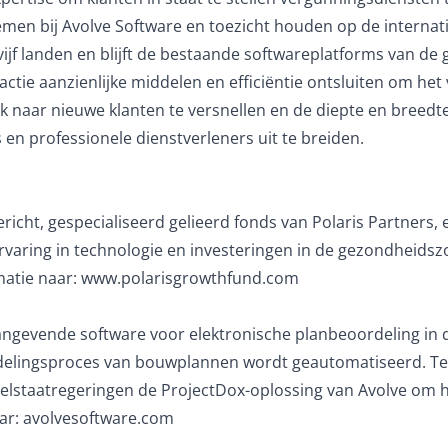
men bij Avolve Software en toezicht houden op de internatio
 vijf landen en blijft de bestaande softwareplatforms van d
sactie aanzienlijke middelen en efficiëntie ontsluiten om he
ik naar nieuwe klanten te versnellen en de diepte en breedte
en professionele dienstverleners uit te breiden.
richt, gespecialiseerd gelieerd fonds van Polaris Partners, 
rvaring in technologie en investeringen in de gezondheidszo
matie naar:
www.polarisgrowthfund.com
angevende software voor elektronische planbeoordeling in 
oordelingsproces van bouwplannen wordt geautomatiseerd. 
eelstaatregeringen de ProjectDox-oplossing van Avolve om
ar:
avolvesoftware.com