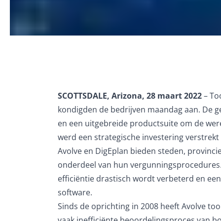
SCOTTSDALE, Arizona, 28 maart 2022
– To
kondigden de bedrijven maandag aan. De gec
en een uitgebreide productsuite om de were
werd een strategische investering verstrek
Avolve en DigEplan bieden steden, provinc
onderdeel van hun vergunningsprocedures. E
efficiëntie drastisch wordt verbeterd en ee
software.
Sinds de oprichting in 2008 heeft Avolve t
vaak inefficiënte beoordelingsproces van b