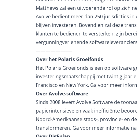
Matthews zal een uitvoerende rol op zich ne
Avolve bedient meer dan 250 jurisdicties in
blijven investeren. Bovendien zal deze tran
klanten te bedienen te versterken, zijn bere
vergunningverlenende softwareleveranciers 
———————–
Over het Polaris Groeifonds
Het Polaris Groeifonds is een op software ge
investeringsmaatschappij met twintig jaar e
Francisco en New York. Ga voor meer infor
Over Avolve-software
Sinds 2008 levert Avolve Software de toona
papierintensieve en vaak inefficiënte be
Noord-Amerikaanse stads-, provincie- en d
transformeren. Ga voor meer informatie na
Over DigEplan