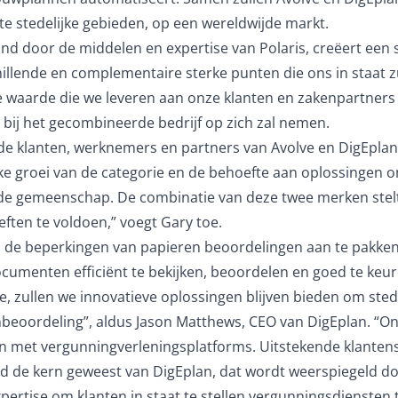
ote stedelijke gebieden, op een wereldwijde markt.
und door de middelen en expertise van Polaris, creëert een
illende en complementaire sterke punten die ons in staat z
 waarde die we leveren aan onze klanten en zakenpartners 
 bij het gecombineerde bedrijf op zich zal nemen.
or de klanten, werknemers en partners van Avolve en DigEpl
erke groei van de categorie en de behoefte aan oplossingen
 de gemeenschap. De combinatie van deze twee merken stel
ten te voldoen,” voegt Gary toe.
om de beperkingen van papieren beoordelingen aan te pakken
umenten efficiënt te bekijken, beoordelen en goed te keur
, zullen we innovatieve oplossingen blijven bieden om sted
anbeoordeling”, aldus Jason Matthews, CEO van DigEplan. “On
 met vergunningverleningsplatforms. Uitstekende klanten
ijd de kern geweest van DigEplan, dat wordt weerspiegeld do
ertise om klanten in staat te stellen vergunningsdiensten 