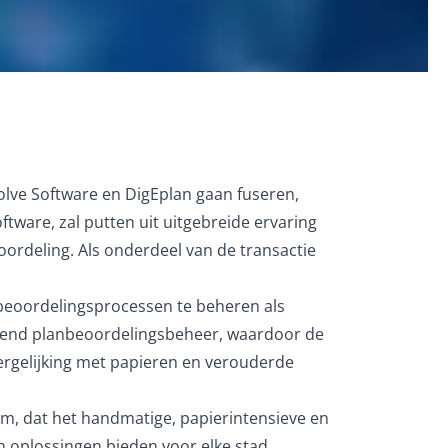
lve Software en DigEplan gaan fuseren,
ware, zal putten uit uitgebreide ervaring
ordeling. Als onderdeel van de transactie
beoordelingsprocessen te beheren als
to-end planbeoordelingsbeheer, waardoor de
vergelijking met papieren en verouderde
rm, dat het handmatige, papierintensieve en
 oplossingen bieden voor elke stad,