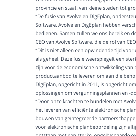
provincie en staat, van kleine steden tot gr
“De fusie van Avolve en DigEplan, onderste
Software. Avolve en DigEplan hebben versch
bedienen. Samen zullen we ons bereik en de
CEO van Avolve Software, die de rol van CEO
“Dit is niet alleen een opwindende tijd vo
als geheel. Deze fusie weerspiegelt een st
zijn voor de economische ontwikkeling van
productaanbod te leveren om aan die behoef
DigEplan, opgericht in 2011, is opgericht 
oplossingen om vergunningsplannen en -doc
“Door onze krachten te bundelen met Avolve
het leveren van efficiënte elektronische pl
bouwen van geïntegreerde partnerschappen
voor elektronische planbeoordeling zijn alt
ontstaan met een sterke, ongeëvenaarde exp