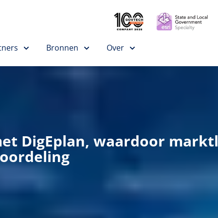
tners
Bronnen
Over
et DigEplan, waardoor marktl
eoordeling