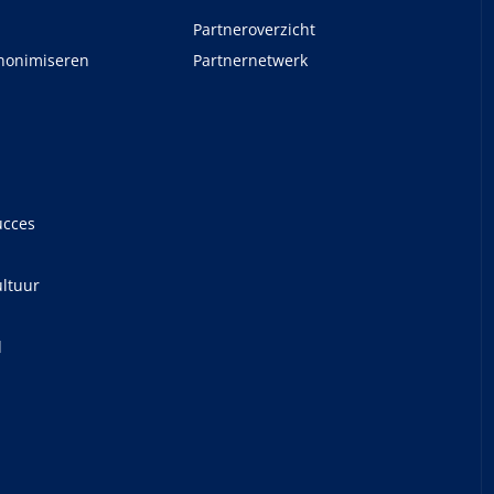
Partneroverzicht
nonimiseren
Partnernetwerk
ucces
ltuur
d